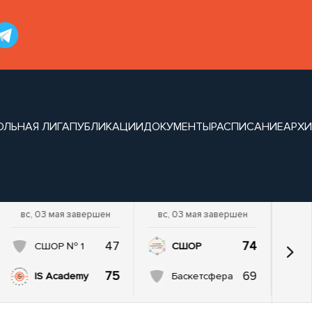
ОЛЬНАЯ ЛИГА
ПУБЛИКАЦИИ
ДОКУМЕНТЫ
РАСПИСАНИЕ
АРХИ
вс, 03 мая завершен
вс, 03 мая завершен
47
74
СШОР № 1
СШОР
75
69
IS Academy
Баскетсфера