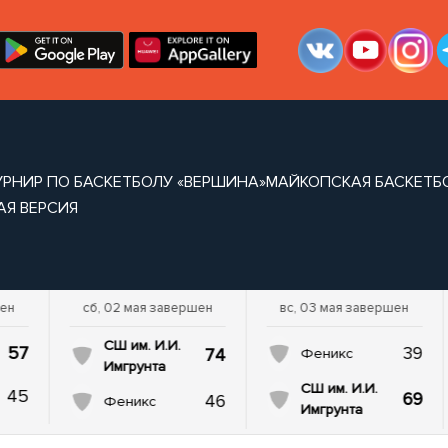
УРНИР ПО БАСКЕТБОЛУ «ВЕРШИНА»
МАЙКОПСКАЯ БАСКЕТБ
АЯ ВЕРСИЯ
шен
сб, 02 мая завершен
вс, 03 мая завершен
СШ им. И.И.
57
39
74
Феникс
Имгрунта
СШ им. И.И.
45
69
46
Феникс
Имгрунта