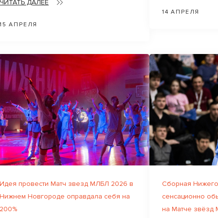
ЧИТАТЬ ДАЛЕЕ
14 АПРЕЛЯ
15 АПРЕЛЯ
Идея провести Матч звезд МЛБЛ 2026 в
Сборная Нижего
Нижнем Новгороде оправдала себя на
сенсационно об
200%
на Матче звёзд