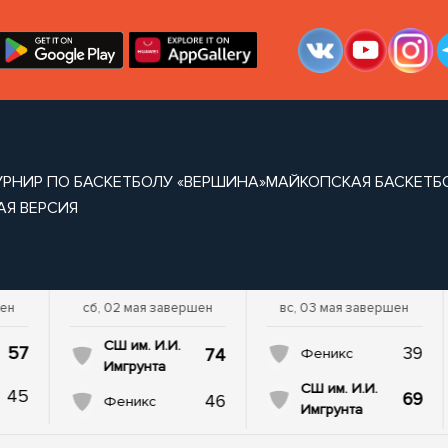
УРНИР ПО БАСКЕТБОЛУ «ВЕРШИНА»
МАЙКОПСКАЯ БАСКЕТБ
АЯ ВЕРСИЯ
шен
сб, 02 мая завершен
вс, 03 мая завершен
СШ им. И.И.
57
39
74
Феникс
Имгрунта
СШ им. И.И.
45
69
46
Феникс
Имгрунта