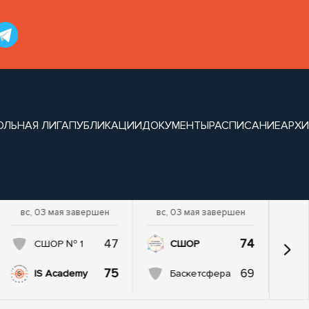
ОЛЬНАЯ ЛИГА
ПУБЛИКАЦИИ
ДОКУМЕНТЫ
РАСПИСАНИЕ
АРХИ
вс, 03 мая завершен
вс, 03 мая завершен
47
74
СШОР № 1
СШОР
75
69
IS Academy
Баскетсфера