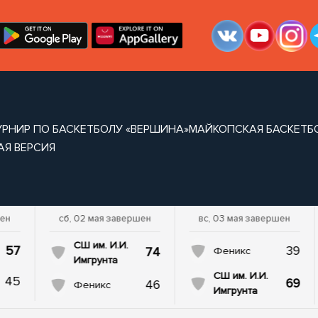
УРНИР ПО БАСКЕТБОЛУ «ВЕРШИНА»
МАЙКОПСКАЯ БАСКЕТБ
АЯ ВЕРСИЯ
шен
сб, 02 мая завершен
вс, 03 мая завершен
СШ им. И.И.
57
39
74
Феникс
Имгрунта
СШ им. И.И.
45
69
46
Феникс
Имгрунта