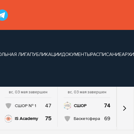
ОЛЬНАЯ ЛИГА
ПУБЛИКАЦИИ
ДОКУМЕНТЫ
РАСПИСАНИЕ
АРХИ
вс, 03 мая завершен
вс, 03 мая завершен
47
74
СШОР № 1
СШОР
75
69
IS Academy
Баскетсфера