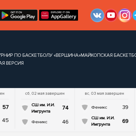
УРНИР ПО БАСКЕТБОЛУ «ВЕРШИНА»
МАЙКОПСКАЯ БАСКЕТБ
АЯ ВЕРСИЯ
шен
сб, 02 мая завершен
вс, 03 мая завершен
СШ им. И.И.
57
39
74
Феникс
Имгрунта
СШ им. И.И.
45
69
46
Феникс
Имгрунта