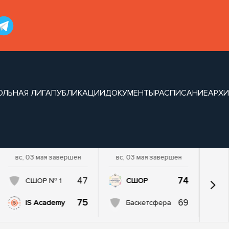
ОЛЬНАЯ ЛИГА
ПУБЛИКАЦИИ
ДОКУМЕНТЫ
РАСПИСАНИЕ
АРХИ
вс, 03 мая завершен
вс, 03 мая завершен
47
74
СШОР № 1
СШОР
75
69
IS Academy
Баскетсфера