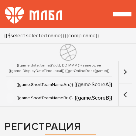
Турнир:
{{$select.selected.name}}
{{comp.name}}
{{game.date.format('ddd, DD MMM')}} завершен
{{game.DisplayDateTimeLocal}}
{{getOnlineDesc(game)}}
{{game.ScoreA}}
{{game.ShortTeamNameAru}}
{{game.ScoreB}}
{{game.ShortTeamNameBru}}
РЕГИСТРАЦИЯ