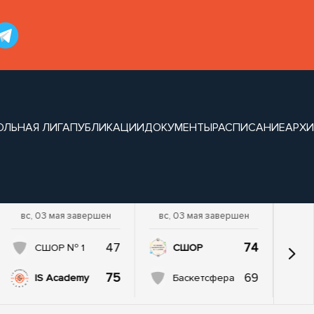
ОЛЬНАЯ ЛИГА
ПУБЛИКАЦИИ
ДОКУМЕНТЫ
РАСПИСАНИЕ
АРХИ
вс, 03 мая завершен
вс, 03 мая завершен
47
74
СШОР № 1
СШОР
75
69
IS Academy
Баскетсфера