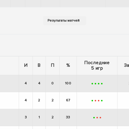
-
-
-
+
Последние
И
В
П
%
З
5 игр
4
4
0
100
+
+
+
+
4
2
2
67
+
-
-
+
3
1
2
33
+
-
-