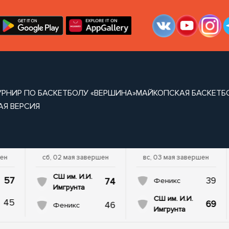
УРНИР ПО БАСКЕТБОЛУ «ВЕРШИНА»
МАЙКОПСКАЯ БАСКЕТБ
АЯ ВЕРСИЯ
шен
сб, 02 мая завершен
вс, 03 мая завершен
СШ им. И.И.
57
39
74
Феникс
Имгрунта
СШ им. И.И.
45
69
46
Феникс
Имгрунта