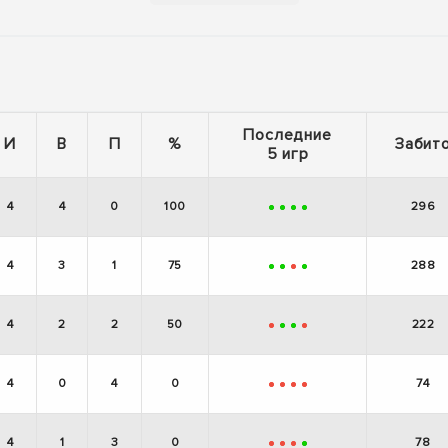
Последние
И
В
П
%
Забит
5 игр
4
4
0
100
296
+
+
+
+
4
3
1
75
288
+
+
-
+
4
2
2
50
222
-
+
+
-
4
0
4
0
74
-
-
-
-
4
1
3
0
78