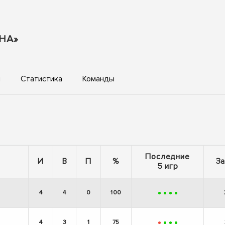
НА»
ы
Статистика
Команды
Последние
И
В
П
%
З
5 игр
4
4
0
100
+
+
+
+
4
3
1
75