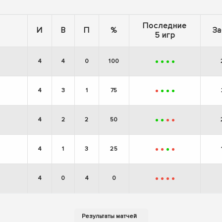
Последние
И
В
П
%
За
5 игр
4
4
0
100
+
+
+
+
4
3
1
75
-
+
+
+
4
2
2
50
+
+
-
-
4
1
3
25
-
-
+
-
4
0
4
0
-
-
-
-