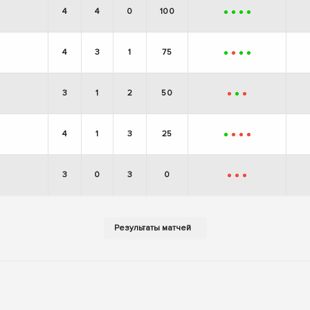
4
4
0
100
+
+
+
+
4
3
1
75
+
-
+
+
3
1
2
50
-
+
-
4
1
3
25
+
-
-
-
3
0
3
0
-
-
-