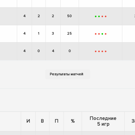
-
+
+
+
4
2
2
50
+
+
-
-
4
1
3
25
-
-
+
-
4
0
4
0
-
-
-
-
Последние
И
В
П
%
З
5 игр