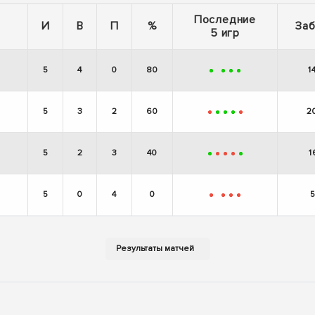
Последние
И
В
П
%
Заб
5 игр
5
4
0
80
1
+
+
+
+
5
3
2
60
2
-
+
+
+
-
5
2
3
40
1
+
-
-
-
+
5
0
4
0
5
-
-
-
-