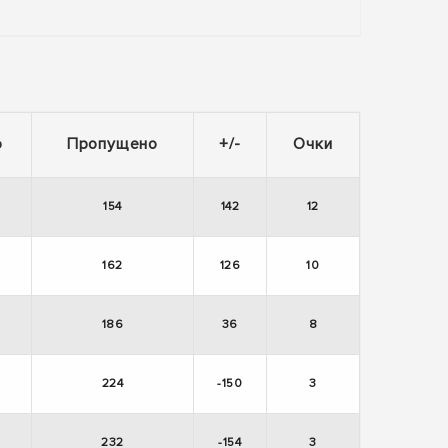
о
Пропущено
+/-
Очки
154
142
12
162
126
10
186
36
8
224
-150
3
232
-154
3