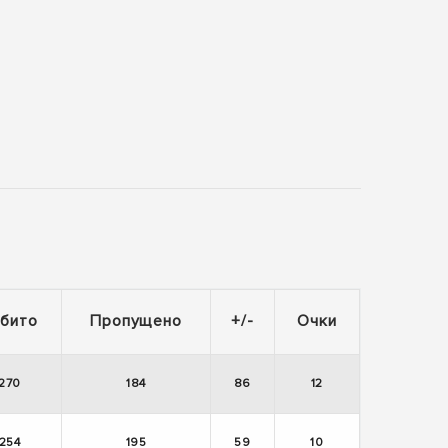
абито
Пропущено
+/-
Очки
270
184
86
12
254
195
59
10