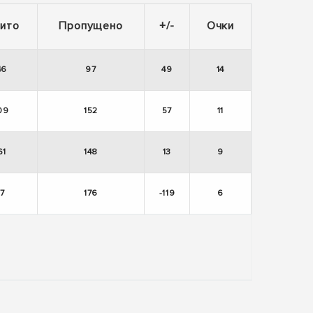
ито
Пропущено
+/-
Очки
46
97
49
14
09
152
57
11
61
148
13
9
7
176
-119
6