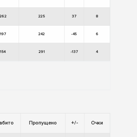
262
225
37
8
197
242
-45
6
154
291
-137
4
абито
Пропущено
+/-
Очки