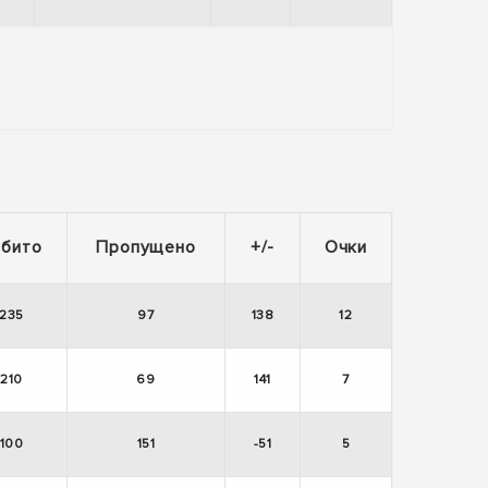
абито
Пропущено
+/-
Очки
235
97
138
12
210
69
141
7
100
151
-51
5