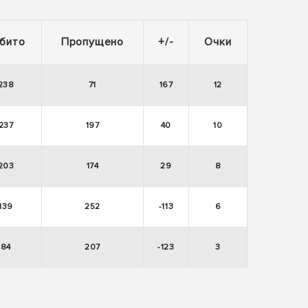
бито
Пропущено
+/-
Очки
238
71
167
12
237
197
40
10
203
174
29
8
139
252
-113
6
84
207
-123
3