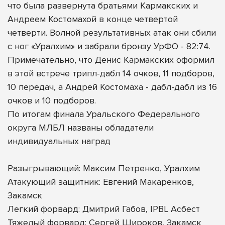
что была развернута братьями Кармакских и
Андреем Костомахой в конце четвертой
четверти. Волной результативных атак они сбили
с ног «Уралхим» и забрали бронзу УрФО - 82:74.
Примечательно, что Денис Кармакских оформил
в этой встрече трипл-дабл 14 очков, 11 подборов,
10 передач, а Андрей Костомаха - дабл-дабл из 16
очков и 10 подборов.
По итогам финала Уральского Федерального
округа МЛБЛ названы обладатели
индивидуальных наград
Разыгрывающий: Максим Петренко, Уралхим
Атакующий защитник: Евгений Макаренков,
Закамск
Легкий форвард: Дмитрий Габов, IPBL Асбест
Тяжелый форвард: Сергей Широков, Закамск