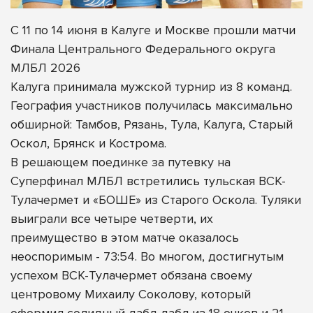
С 11 по 14 июня в Калуге и Москве прошли матчи
Финала Центрального Федерального округа
МЛБЛ 2026
Калуга принимала мужской турнир из 8 команд.
География участников получилась максимально
обширной: Тамбов, Рязань, Тула, Калуга, Старый
Оскол, Брянск и Кострома.
В решающем поединке за путевку на
Суперфинал МЛБЛ встретились тульская ВСК-
Тулачермет и «БОШЕ» из Старого Оскола. Туляки
выиграли все четыре четверти, их
преимущество в этом матче оказалось
неоспоримым - 73:54. Во многом, достигнутым
успехом ВСК-Тулачермет обязана своему
центровому Михаилу Соколову, который
оформил солидный дабл-дабл из 18 очков и 21