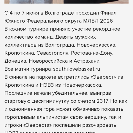
С 4 по 7 июня в Волгограде проходил Финал
Южного Федерального округа МЛБЛ 2026
В южном турнире приняло участие рекордное
количество команд. Девять мужских
коллективов из Волгограда, Новочеркасска,
Кропоткина, Севастополя, Ростова-на-Дону,
Донецка, Новороссийска и Астрахани.
Все матчи турнира: south.ilovebasket.ru
В финале на паркете встретились «Эверест» из
Кропоткина и НЭВЗ из Новочеркасска.
Последние начали убедительнее, выиграв
стартовую десятиминутку со счетом 23:17. Но как
и одноименная гора может обманчиво показать
торопливым альпинистам свою вершину, так и
игроки «Эвереста» поспешили разочаровать
НЭВЗ ощущением мнимого триумфа.