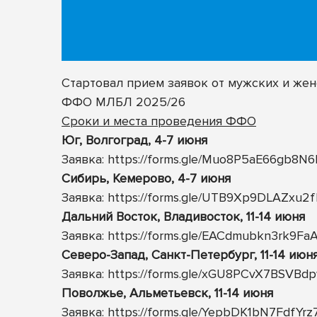
Стартовал прием заявок от мужских и жен
ФФО МЛБЛ 2025/26
Сроки и места проведения ФФО
Юг, Волгоград, 4-7 июня
Заявка:
https://forms.gle/Muo8P5aE66gb8N
Сибирь, Кемерово, 4-7 июня
Заявка:
https://forms.gle/UTB9Xp9DLAZxu2
Дальний Восток, Владивосток, 11-14 июня
Заявка:
https://forms.gle/EACdmubkn3rk9Fa
Северо-Запад, Санкт-Петербург, 11-14 июн
Заявка:
https://forms.gle/xGU8PCvX7BSVBd
Поволжье, Альметьевск, 11-14 июня
Заявка:
https://forms.gle/YepbDK1bN7FdfYrz