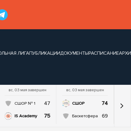
ОЛЬНАЯ ЛИГА
ПУБЛИКАЦИИ
ДОКУМЕНТЫ
РАСПИСАНИЕ
АРХИ
вс, 03 мая завершен
вс, 03 мая завершен
47
74
СШОР № 1
СШОР
75
69
IS Academy
Баскетсфера