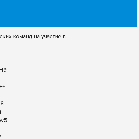
ских команд на участие в
6H9
fE6
A8
я
pw5
7